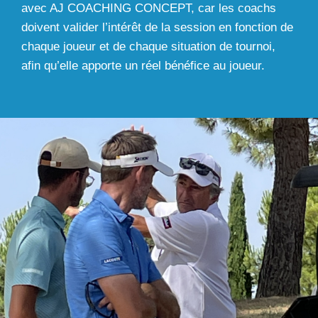
avec AJ COACHING CONCEPT, car les coachs
doivent valider l’intérêt de la session en fonction de
chaque joueur et de chaque situation de tournoi,
afin qu’elle apporte un réel bénéfice au joueur.