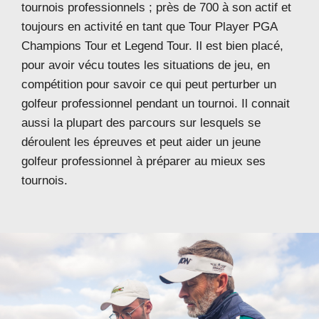
tournois professionnels ; près de 700 à son actif et
toujours en activité en tant que Tour Player PGA
Champions Tour et Legend Tour. Il est bien placé,
pour avoir vécu toutes les situations de jeu, en
compétition pour savoir ce qui peut perturber un
golfeur professionnel pendant un tournoi. Il connait
aussi la plupart des parcours sur lesquels se
déroulent les épreuves et peut aider un jeune
golfeur professionnel à préparer au mieux ses
tournois.