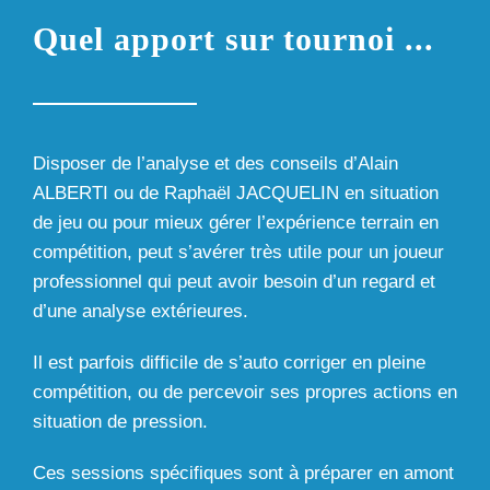
Quel apport sur tournoi ...
Disposer de l’analyse et des conseils d’Alain
ALBERTI ou de Raphaël JACQUELIN en situation
de jeu ou pour mieux gérer l’expérience terrain en
compétition, peut s’avérer très utile pour un joueur
professionnel qui peut avoir besoin d’un regard et
d’une analyse extérieures.
Il est parfois difficile de s’auto corriger en pleine
compétition, ou de percevoir ses propres actions en
situation de pression.
Ces sessions spécifiques sont à préparer en amont