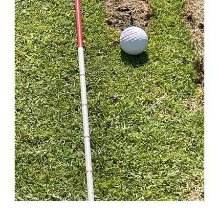
SESSIONS VIP