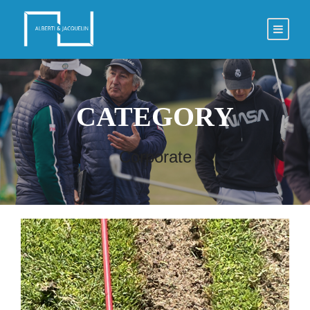
CATEGORY
Corporate